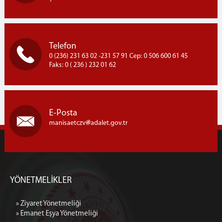
Halı Dokuma Kursu
1.ve 2.Kademe Okuma Kursları
Aşçı Yardımcısı Kursu
Telefon
Saç Bakımı ve Yapımı Kursu
0 (236) 231 63 02 -231 57 91 Cep: 0 506 600 61 45
GÖRÜŞ PROGRAMI
Faks: 0 ( 236 ) 232 01 62
Telefon Görüşme Programı
Kapalı Ceza İnfaz Kurumu Aylık Görüş Programı
Açık Ceza İnfaz Kurumu Aylık Görüş Programı
E-Posta
manisaetczv
adalet.gov.tr
YÖNETMELİK
Ziyaret Yönetmeliği
Emanet Eşya Yönetmeliği
UYAP
YÖNETMELİKLER
Uyap Bilişim Sistemleri
Uyap E-Posta
» Ziyaret Yönetmeliği
» Emanet Eşya Yönetmeliği
İLETİŞİM