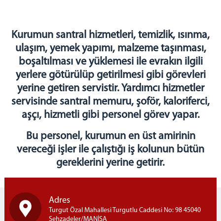
Eğitim ve Öğretim Servisi
Sağlık Servisi
Kurumun santral hizmetleri, temizlik, ısınma,
Manevi Rehberlik Servisi
ulaşım, yemek yapımı, malzeme taşınması,
İşyurtları Servisi
boşaltılması ve yüklemesi ile evrakın ilgili
Fotoğrafçılık
yerlere götürülüp getirilmesi gibi görevleri
Fotokopi
yerine getiren servistir. Yardımcı hizmetler
Çamaşırhane
servisinde santral memuru, şoför, kaloriferci,
Terzihane
aşçı, hizmetli gibi personel görev yapar.
Kantin
Teknik Servis
Bu personel, kurumun en üst amirinin
Yardımcı Hizmetler Servisi
vereceği işler ile çalıştığı iş kolunun bütün
Emanet Eşya Birimi
gereklerini yerine getirir.
Emanet Para Birimi
Bilgi İşlem Birimi
KURSLARIMIZ
Adres
Turgut Özal Mahallesi Turgutlu Caddesi No: 98 45040
Çini Kursu
Şehzadeler/MANİSA