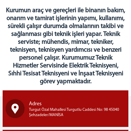
Eğitim ve Öğretim Servisi
Kurumun araç ve gereçleri ile binanın bakım,
Sağlık Servisi
onarım ve tamirat işlerinin yapımı, kullanımı,
Manevi Rehberlik Servisi
sürekli çalışır durumda olmalarının takibi ve
İşyurtları Servisi
sağlanması gibi teknik işleri yapar. Teknik
Fotoğrafçılık
serviste; mühendis, mimar, tekniker,
Fotokopi
teknisyen, teknisyen yardımcısı ve benzeri
Çamaşırhane
personel çalışır. Kurumumuz Teknik
Terzihane
Hizmetler Servisinde Elektrik Teknisyeni,
Kantin
Sıhhi Tesisat Teknisyeni ve İnşaat Teknisyeni
Teknik Servis
görev yapmaktadır.
Yardımcı Hizmetler Servisi
Emanet Eşya Birimi
Emanet Para Birimi
Adres
Turgut Özal Mahallesi Turgutlu Caddesi No: 98 45040
Bilgi İşlem Birimi
Şehzadeler/MANİSA
KURSLARIMIZ
Çini Kursu