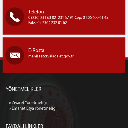
Halı Dokuma Kursu
1.ve 2.Kademe Okuma Kursları
Telefon
0 (236) 231 63 02 -231 57 91 Cep: 0 506 600 61 45
Aşçı Yardımcısı Kursu
Faks: 0 ( 236 ) 232 01 62
Saç Bakımı ve Yapımı Kursu
GÖRÜŞ PROGRAMI
Telefon Görüşme Programı
E-Posta
Kapalı Ceza İnfaz Kurumu Aylık Görüş Programı
manisaetczv
adalet.gov.tr
Açık Ceza İnfaz Kurumu Aylık Görüş Programı
YÖNETMELİK
Ziyaret Yönetmeliği
Emanet Eşya Yönetmeliği
YÖNETMELİKLER
UYAP
» Ziyaret Yönetmeliği
Uyap Bilişim Sistemleri
» Emanet Eşya Yönetmeliği
Uyap E-Posta
İLETİŞİM
FAYDALI LİNKLER