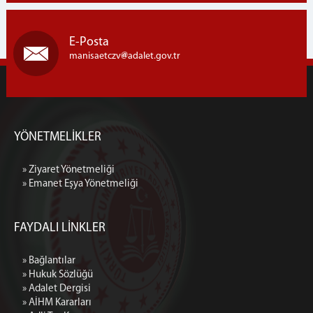
E-Posta
manisaetczv
adalet.gov.tr
YÖNETMELİKLER
» Ziyaret Yönetmeliği
» Emanet Eşya Yönetmeliği
FAYDALI LİNKLER
» Bağlantılar
» Hukuk Sözlüğü
» Adalet Dergisi
» AİHM Kararları