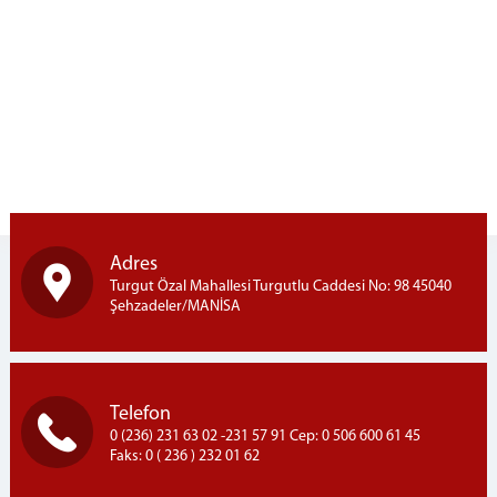
Halı Dokuma Kursu
1.ve 2.Kademe Okuma Kursları
Aşçı Yardımcısı Kursu
Saç Bakımı ve Yapımı Kursu
GÖRÜŞ PROGRAMI
Telefon Görüşme Programı
Kapalı Ceza İnfaz Kurumu Aylık Görüş Programı
Açık Ceza İnfaz Kurumu Aylık Görüş Programı
Adres
YÖNETMELİK
Turgut Özal Mahallesi Turgutlu Caddesi No: 98 45040
Şehzadeler/MANİSA
Ziyaret Yönetmeliği
Emanet Eşya Yönetmeliği
UYAP
Telefon
Uyap Bilişim Sistemleri
0 (236) 231 63 02 -231 57 91 Cep: 0 506 600 61 45
Uyap E-Posta
Faks: 0 ( 236 ) 232 01 62
İLETİŞİM