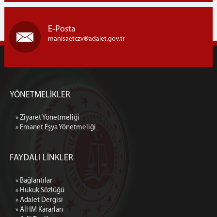
E-Posta
manisaetczv
adalet.gov.tr
YÖNETMELİKLER
» Ziyaret Yönetmeliği
» Emanet Eşya Yönetmeliği
FAYDALI LİNKLER
» Bağlantılar
» Hukuk Sözlüğü
» Adalet Dergisi
» AİHM Kararları