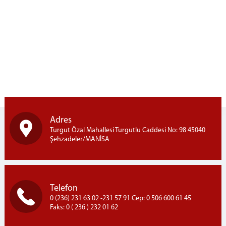
Halı Dokuma Kursu
1.ve 2.Kademe Okuma Kursları
Aşçı Yardımcısı Kursu
Saç Bakımı ve Yapımı Kursu
GÖRÜŞ PROGRAMI
Telefon Görüşme Programı
Kapalı Ceza İnfaz Kurumu Aylık Görüş Programı
Açık Ceza İnfaz Kurumu Aylık Görüş Programı
Adres
YÖNETMELİK
Turgut Özal Mahallesi Turgutlu Caddesi No: 98 45040
Şehzadeler/MANİSA
Ziyaret Yönetmeliği
Emanet Eşya Yönetmeliği
UYAP
Telefon
Uyap Bilişim Sistemleri
0 (236) 231 63 02 -231 57 91 Cep: 0 506 600 61 45
Uyap E-Posta
Faks: 0 ( 236 ) 232 01 62
İLETİŞİM