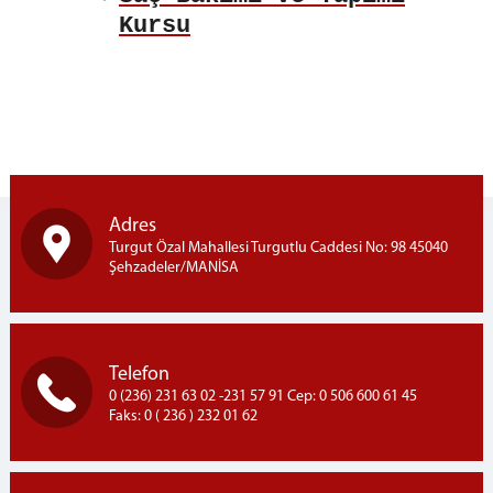
Eğitim ve Öğretim Servisi
Kursu
Sağlık Servisi
Manevi Rehberlik Servisi
İşyurtları Servisi
Fotoğrafçılık
Fotokopi
Çamaşırhane
Adres
Terzihane
Turgut Özal Mahallesi Turgutlu Caddesi No: 98 45040
Kantin
Şehzadeler/MANİSA
Teknik Servis
Yardımcı Hizmetler Servisi
Emanet Eşya Birimi
Telefon
Emanet Para Birimi
0 (236) 231 63 02 -231 57 91 Cep: 0 506 600 61 45
Bilgi İşlem Birimi
Faks: 0 ( 236 ) 232 01 62
KURSLARIMIZ
Çini Kursu