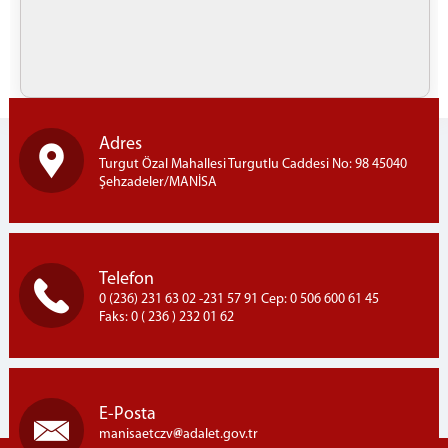
Halı Dokuma Kursu
1.ve 2.Kademe Okuma Kursları
Aşçı Yardımcısı Kursu
Saç Bakımı ve Yapımı Kursu
GÖRÜŞ PROGRAMI
Adres
Telefon Görüşme Programı
Turgut Özal Mahallesi Turgutlu Caddesi No: 98 45040
Şehzadeler/MANİSA
Kapalı Ceza İnfaz Kurumu Aylık Görüş Programı
Açık Ceza İnfaz Kurumu Aylık Görüş Programı
YÖNETMELİK
Telefon
Ziyaret Yönetmeliği
0 (236) 231 63 02 -231 57 91 Cep: 0 506 600 61 45
Emanet Eşya Yönetmeliği
Faks: 0 ( 236 ) 232 01 62
UYAP
Uyap Bilişim Sistemleri
Uyap E-Posta
E-Posta
İLETİŞİM
manisaetczv
adalet.gov.tr