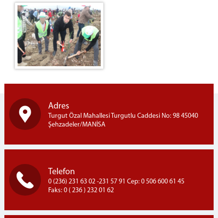
Halı Dokuma Kursu
1.ve 2.Kademe Okuma Kursları
Aşçı Yardımcısı Kursu
Saç Bakımı ve Yapımı Kursu
GÖRÜŞ PROGRAMI
Telefon Görüşme Programı
Kapalı Ceza İnfaz Kurumu Aylık Görüş Programı
Açık Ceza İnfaz Kurumu Aylık Görüş Programı
Adres
Turgut Özal Mahallesi Turgutlu Caddesi No: 98 45040
YÖNETMELİK
Şehzadeler/MANİSA
Ziyaret Yönetmeliği
Emanet Eşya Yönetmeliği
UYAP
Telefon
Uyap Bilişim Sistemleri
0 (236) 231 63 02 -231 57 91 Cep: 0 506 600 61 45
Faks: 0 ( 236 ) 232 01 62
Uyap E-Posta
İLETİŞİM