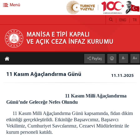
Menü
ENG
TR
MANİSA E TİPİ KAPALI VE AÇIK CEZA İNFAZ
MANİSA E TİPİ KAPALI
VE AÇIK CEZA İNFAZ KURUMU
KURUMU
A-
A+
Paylaş
ANASAYFA
KURUMUMUZ
11 Kasım Ağaçlandırma Günü
11.11.2025
KURUM HAKKINDA
KURUM MÜDÜRÜ MESAJI
11 Kasım Milli Ağaçlandırma
KURUM YÖNETİMİ
Günü’nde Geleceğe Nefes Olundu
ETKİNLİKLERİMİZ
11 Kasım Milli Ağaçlandırma Günü kapsamında, fidan dikim
BİRİMLERİMİZ
etkinliği gerçekleştirildi. Etkinliğe Başsavcımız, Başsavcı
Vekilimiz, Cumhuriyet Savcılarımız, Cezaevi Müdürlerimiz ile
Güvenlik ve Gözetim Servisi
kurum personeli katıldı.
Psiko-Sosyal Servisi