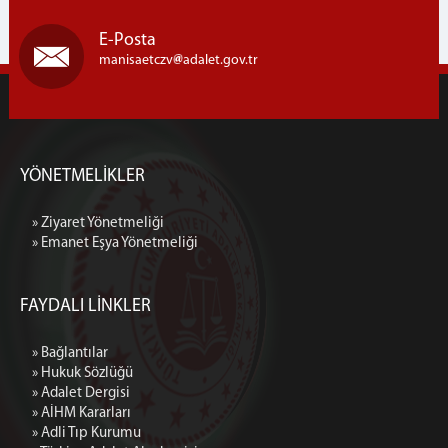
E-Posta
manisaetczv
adalet.gov.tr
YÖNETMELİKLER
» Ziyaret Yönetmeliği
» Emanet Eşya Yönetmeliği
FAYDALI LİNKLER
» Bağlantılar
» Hukuk Sözlüğü
» Adalet Dergisi
» AİHM Kararları
» Adli Tıp Kurumu