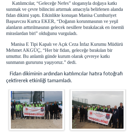
Katılımcılar, “Geleceğe Nefes” sloganıyla doğaya katkı
Eğitim ve Öğretim Servisi
sunmak ve çevre bilincini artırmak amacıyla belirlenen alanda
Sağlık Servisi
fidan dikimi yaptı. Etkinlikte konuşan Manisa Cumhuriyet
Manevi Rehberlik Servisi
Başsavcısı Kurtca EKER, “Doğanın korunmasının ve yeşil
alanların arttırılmasının gelecek nesillere bırakılacak en önemli
İşyurtları Servisi
miraslardan biri” olduğunu vurguladı.
Fotoğrafçılık
Manisa E Tipi Kapalı ve Açık Ceza İnfaz Kurumu Müdürü
Fotokopi
Mehmet AKGÜÇ, “Her bir fidan, geleceğe bırakılan bir
Çamaşırhane
umuttur. Bu anlamlı günde kurum olarak çevreye katkı
sunmanın gururunu yaşıyoruz.” dedi.
Terzihane
Kantin
Fidan dikiminin ardından katılımcılar hatıra fotoğrafı
Teknik Servis
çektirerek etkinliği tamamladı.
Yardımcı Hizmetler Servisi
Emanet Eşya Birimi
Emanet Para Birimi
Bilgi İşlem Birimi
KURSLARIMIZ
Çini Kursu