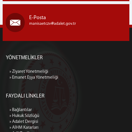
E-Posta
manisaetczv
adalet.gov.tr
YÖNETMELİKLER
» Ziyaret Yönetmeliği
» Emanet Eşya Yönetmeliği
FAYDALI LİNKLER
» Bağlantılar
» Hukuk Sözlüğü
» Adalet Dergisi
» AİHM Kararları