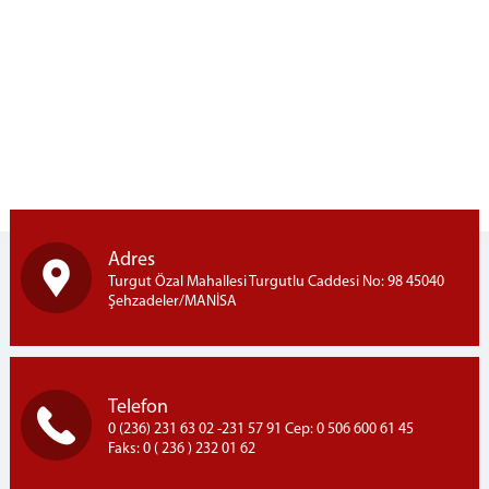
Halı Dokuma Kursu
1.ve 2.Kademe Okuma Kursları
Aşçı Yardımcısı Kursu
Saç Bakımı ve Yapımı Kursu
GÖRÜŞ PROGRAMI
Telefon Görüşme Programı
Kapalı Ceza İnfaz Kurumu Aylık Görüş Programı
Açık Ceza İnfaz Kurumu Aylık Görüş Programı
Adres
YÖNETMELİK
Turgut Özal Mahallesi Turgutlu Caddesi No: 98 45040
Şehzadeler/MANİSA
Ziyaret Yönetmeliği
Emanet Eşya Yönetmeliği
UYAP
Telefon
Uyap Bilişim Sistemleri
0 (236) 231 63 02 -231 57 91 Cep: 0 506 600 61 45
Uyap E-Posta
Faks: 0 ( 236 ) 232 01 62
İLETİŞİM