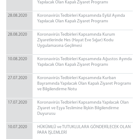
Yapılacak Olan Kapalı Ziyaret Programı
Halı Dokuma Kursu
1.ve 2.Kademe Okuma Kursları
28.08.2020
Koronavirüs Tedbirleri Kapsamında Eylül Ayında
Aşçı Yardımcısı Kursu
Yapılacak Olan Kapalı Ziyaret Programı
Saç Bakımı ve Yapımı Kursu
28.08.2020
Koronavirüs Tedbirleri Kapsamında Kurum
GÖRÜŞ PROGRAMI
Ziyaretlerinde Hes (Hayat Eve Sığar) Kodu
Uygulamasına Geçilmesi
Telefon Görüşme Programı
Kapalı Ceza İnfaz Kurumu Aylık Görüş Programı
10.08.2020
Koronavirüs Tedbirleri Kapsamında Ağustos Ayında
Yapılacak Olan Kapalı Ziyaret Programı
Açık Ceza İnfaz Kurumu Aylık Görüş Programı
YÖNETMELİK
27.07.2020
Koronavirüs Tedbirleri Kapsamında Kurban
Bayramında Yapılacak Olan Kapalı Ziyaret Programı
Ziyaret Yönetmeliği
ve Bilgilendirme Notu
Emanet Eşya Yönetmeliği
17.07.2020
Koronavirüs Tedbirleri Kapsamında Yapılacak Olan
UYAP
Ziyaret ve Eşya Teslimine İlişkin Bilgilendirme
Duyurusu
Uyap Bilişim Sistemleri
Uyap E-Posta
10.07.2020
HÜKÜMLÜ ve TUTUKLULARA GÖNDERİLECEK OLAN
PARA İŞLEMLERİ
İLETİŞİM