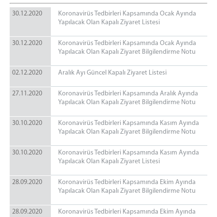
Eğitim ve Öğretim Servisi
30.12.2020
Koronavirüs Tedbirleri Kapsamında Ocak Ayında
Sağlık Servisi
Yapılacak Olan Kapalı Ziyaret Listesi
Manevi Rehberlik Servisi
30.12.2020
Koronavirüs Tedbirleri Kapsamında Ocak Ayında
İşyurtları Servisi
Yapılacak Olan Kapalı Ziyaret Bilgilendirme Notu
Fotoğrafçılık
02.12.2020
Aralık Ayı Güncel Kapalı Ziyaret Listesi
Fotokopi
Çamaşırhane
27.11.2020
Koronavirüs Tedbirleri Kapsamında Aralık Ayında
Terzihane
Yapılacak Olan Kapalı Ziyaret Bilgilendirme Notu
Kantin
30.10.2020
Koronavirüs Tedbirleri Kapsamında Kasım Ayında
Teknik Servis
Yapılacak Olan Kapalı Ziyaret Bilgilendirme Notu
Yardımcı Hizmetler Servisi
30.10.2020
Koronavirüs Tedbirleri Kapsamında Kasım Ayında
Emanet Eşya Birimi
Yapılacak Olan Kapalı Ziyaret Listesi
Emanet Para Birimi
Bilgi İşlem Birimi
28.09.2020
Koronavirüs Tedbirleri Kapsamında Ekim Ayında
Yapılacak Olan Kapalı Ziyaret Bilgilendirme Notu
KURSLARIMIZ
Çini Kursu
28.09.2020
Koronavirüs Tedbirleri Kapsamında Ekim Ayında