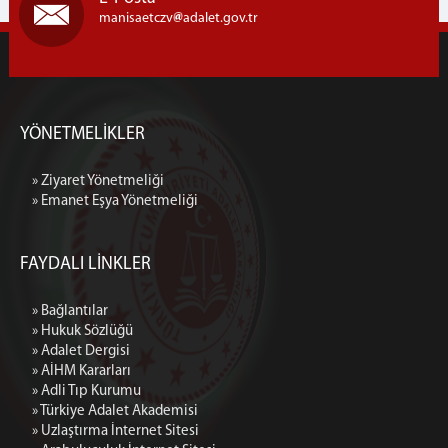
manisaetczv
adalet.gov.tr
YÖNETMELİKLER
» Ziyaret Yönetmeliği
» Emanet Eşya Yönetmeliği
FAYDALI LİNKLER
» Bağlantılar
» Hukuk Sözlüğü
» Adalet Dergisi
» AİHM Kararları
» Adli Tıp Kurumu
» Türkiye Adalet Akademisi
» Uzlaştırma İnternet Sitesi