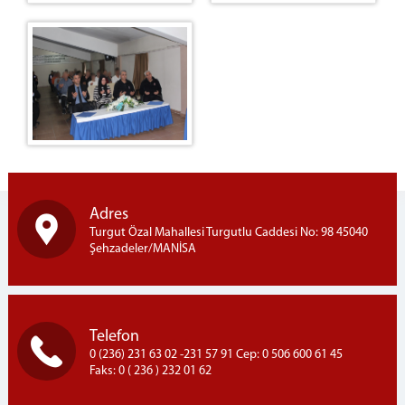
Eğitim ve Öğretim Servisi
Sağlık Servisi
Manevi Rehberlik Servisi
İşyurtları Servisi
Fotoğrafçılık
Fotokopi
Çamaşırhane
Terzihane
Kantin
Adres
Turgut Özal Mahallesi Turgutlu Caddesi No: 98 45040
Teknik Servis
Şehzadeler/MANİSA
Yardımcı Hizmetler Servisi
Emanet Eşya Birimi
Emanet Para Birimi
Telefon
Bilgi İşlem Birimi
0 (236) 231 63 02 -231 57 91 Cep: 0 506 600 61 45
KURSLARIMIZ
Faks: 0 ( 236 ) 232 01 62
Çini Kursu