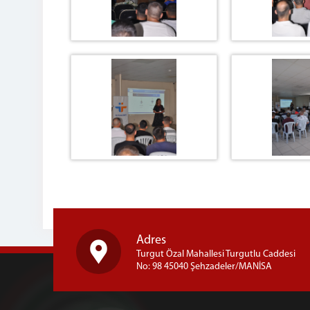
Adres
Turgut Özal Mahallesi Turgutlu Caddesi
No: 98 45040 Şehzadeler/MANİSA