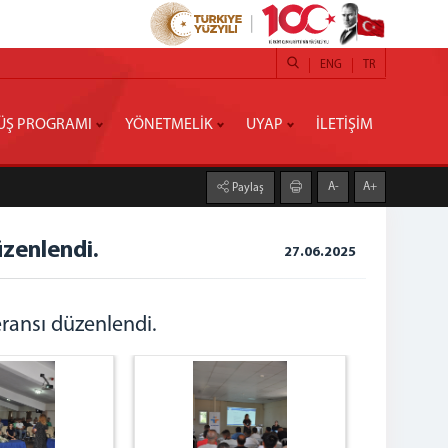
ENG
TR
ÜŞ PROGRAMI
YÖNETMELİK
UYAP
İLETİŞİM
A-
A+
Paylaş
zenlendi.
27.06.2025
ransı düzenlendi.