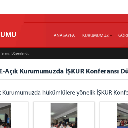
URUMU
ANASAYFA
KURUMUMUZ
GÖR
eransı Düzenlendi.
 E-Açık Kurumumuzda İŞKUR Konferansı Dü
k Kurumumuzda hükümlülere yönelik İŞKUR Konfe