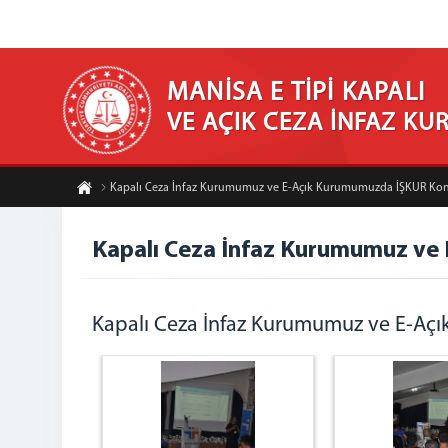
MANİSA E TİPİ KAPALI
VE AÇIK CEZA İNFAZ K
Kapalı Ceza İnfaz Kurumumuz ve E-Açık Kurumumuzda İŞKUR Konf
Kapalı Ceza İnfaz Kurumumuz ve
Kapalı Ceza İnfaz Kurumumuz ve E-Açı