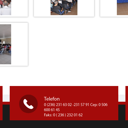
Telefon
0 (236) 231 63 02 -231 57 91 Cep: 0 506
600 61 45
Faks: 0 ( 236 ) 232 01 62