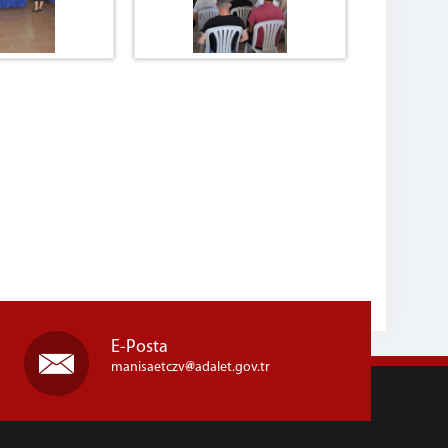
E-Posta
manisaetczv
adalet.gov.tr